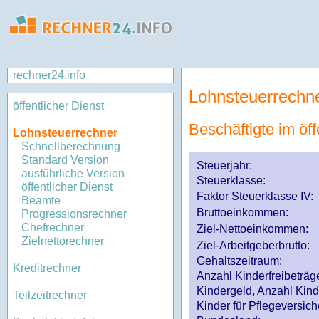
rechner24.info
Lohnsteuerrechn
öffentlicher Dienst
Beschäftigte im öff
Lohnsteuerrechner
Schnellberechnung
Standard Version
Steuerjahr:
ausführliche Version
Steuerklasse
:
öffentlicher Dienst
Faktor Steuerklasse IV:
Beamte
Bruttoeinkommen:
Progressionsrechner
Chefrechner
Ziel-Nettoeinkommen:
Zielnettorechner
Ziel-Arbeitgeberbrutto:
Gehaltszeitraum:
Kreditrechner
Anzahl Kinderfreibeträg
Kindergeld, Anzahl Kind
Teilzeitrechner
Kinder für Pflegeversi