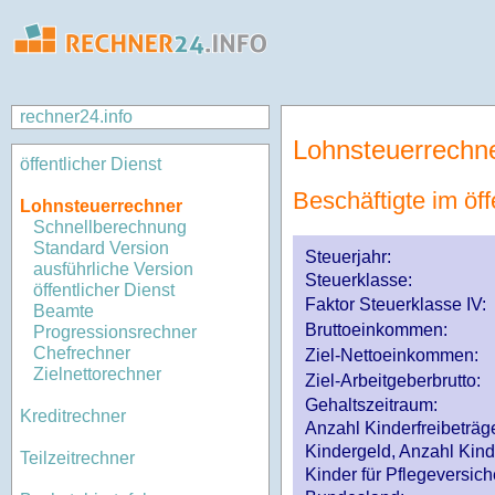
rechner24.info
Lohnsteuerrechn
öffentlicher Dienst
Beschäftigte im öff
Lohnsteuerrechner
Schnellberechnung
Standard Version
Steuerjahr:
ausführliche Version
Steuerklasse
:
öffentlicher Dienst
Faktor Steuerklasse IV:
Beamte
Bruttoeinkommen:
Progressionsrechner
Chefrechner
Ziel-Nettoeinkommen:
Zielnettorechner
Ziel-Arbeitgeberbrutto:
Gehaltszeitraum:
Kreditrechner
Anzahl Kinderfreibeträg
Kindergeld, Anzahl Kind
Teilzeitrechner
Kinder für Pflegeversi