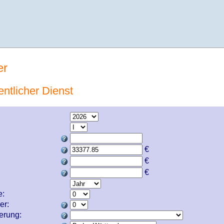
er
entlicher Dienst
€
€
€
e:
er:
cherung: