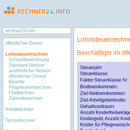
rechner24.info
Lohnsteuerrechn
öffentlicher Dienst
Beschäftigte im öff
Lohnsteuerrechner
Schnellberechnung
Standard Version
Steuerjahr:
ausführliche Version
Steuerklasse
:
öffentlicher Dienst
Faktor Steuerklasse IV:
Beamte
Bruttoeinkommen:
Progressionsrechner
Chefrechner
Ziel-Nettoeinkommen:
Zielnettorechner
Ziel-Arbeitgeberbrutto:
Gehaltszeitraum:
Kreditrechner
Anzahl Kinderfreibeträg
Kindergeld, Anzahl Kind
Teilzeitrechner
Kinder für Pflegeversi