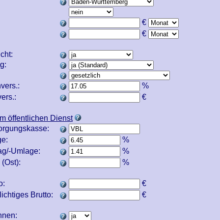
€
€
icht:
ng:
vers.:
%
ers.:
€
m öffentlichen Dienst
orgungskasse:
e:
%
ag/-Umlage:
%
(Ost):
%
o:
€
ichtiges Brutto:
€
echnen: