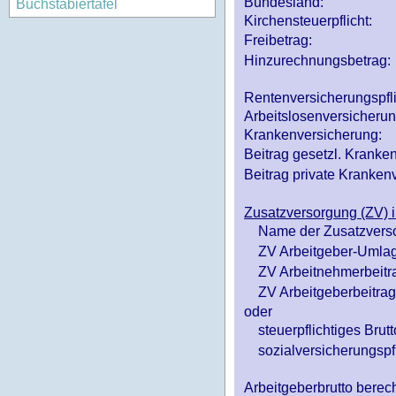
Bundesland:
Buchstabiertafel
Kirchensteuerpflicht:
Freibetrag:
Hinzurechnungsbetrag:
Rentenversicherungspfl
Arbeitslosenversicheru
Krankenversicherung:
Beitrag gesetzl. Kranken
Beitrag private Krankenv
Zusatzversorgung (ZV) i
Name der Zusatzvers
ZV Arbeitgeber-Umlag
ZV Arbeitnehmerbeitr
ZV Arbeitgeberbeitrag 
oder
steuerpflichtiges Brutt
sozialversicherungspfl
Arbeitgeberbrutto ber