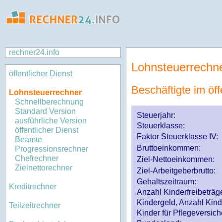
rechner24.info
Lohnsteuerrechn
öffentlicher Dienst
Beschäftigte im öff
Lohnsteuerrechner
Schnellberechnung
Standard Version
Steuerjahr:
ausführliche Version
Steuerklasse
:
öffentlicher Dienst
Faktor Steuerklasse IV:
Beamte
Bruttoeinkommen:
Progressionsrechner
Chefrechner
Ziel-Nettoeinkommen:
Zielnettorechner
Ziel-Arbeitgeberbrutto:
Gehaltszeitraum:
Kreditrechner
Anzahl Kinderfreibeträg
Kindergeld, Anzahl Kind
Teilzeitrechner
Kinder für Pflegeversi