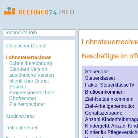
rechner24.info
Lohnsteuerrechn
öffentlicher Dienst
Beschäftigte im öff
Lohnsteuerrechner
Schnellberechnung
Standard Version
Steuerjahr:
ausführliche Version
Steuerklasse
:
öffentlicher Dienst
Faktor Steuerklasse IV:
Beamte
Bruttoeinkommen:
Progressionsrechner
Chefrechner
Ziel-Nettoeinkommen:
Zielnettorechner
Ziel-Arbeitgeberbrutto:
Gehaltszeitraum:
Kreditrechner
Anzahl Kinderfreibeträg
Kindergeld, Anzahl Kind
Teilzeitrechner
Kinder für Pflegeversi