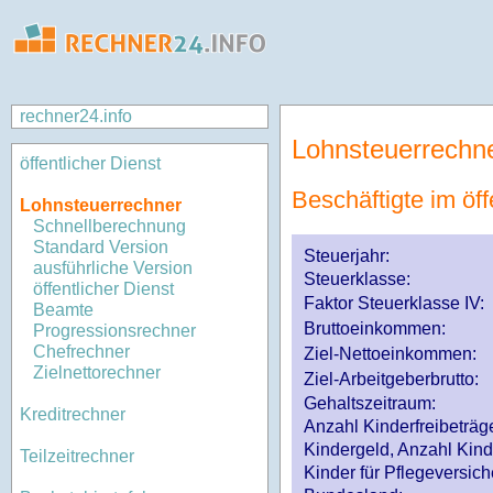
rechner24.info
Lohnsteuerrechn
öffentlicher Dienst
Beschäftigte im öff
Lohnsteuerrechner
Schnellberechnung
Standard Version
Steuerjahr:
ausführliche Version
Steuerklasse
:
öffentlicher Dienst
Faktor Steuerklasse IV:
Beamte
Bruttoeinkommen:
Progressionsrechner
Chefrechner
Ziel-Nettoeinkommen:
Zielnettorechner
Ziel-Arbeitgeberbrutto:
Gehaltszeitraum:
Kreditrechner
Anzahl Kinderfreibeträg
Kindergeld, Anzahl Kind
Teilzeitrechner
Kinder für Pflegeversi