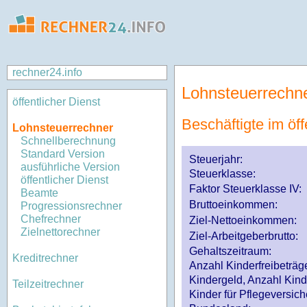
rechner24.info
Lohnsteuerrechn
öffentlicher Dienst
Beschäftigte im öff
Lohnsteuerrechner
Schnellberechnung
Standard Version
Steuerjahr:
ausführliche Version
Steuerklasse
:
öffentlicher Dienst
Faktor Steuerklasse IV:
Beamte
Bruttoeinkommen:
Progressionsrechner
Chefrechner
Ziel-Nettoeinkommen:
Zielnettorechner
Ziel-Arbeitgeberbrutto:
Gehaltszeitraum:
Kreditrechner
Anzahl Kinderfreibeträg
Kindergeld, Anzahl Kind
Teilzeitrechner
Kinder für Pflegeversi