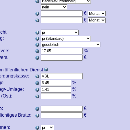
€
€
icht:
ng:
vers.:
%
ers.:
€
m öffentlichen Dienst
orgungskasse:
e:
%
ag/-Umlage:
%
(Ost):
%
o:
€
ichtiges Brutto:
€
echnen: