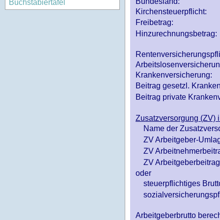
Bundesland:
Buchstabiertafel
Kirchensteuerpflicht:
Freibetrag:
Hinzurechnungsbetrag:
Rentenversicherungspfl
Arbeitslosenversicheru
Krankenversicherung:
Beitrag gesetzl. Kranken
Beitrag private Krankenv
Zusatzversorgung (ZV) i
Name der Zusatzvers
ZV Arbeitgeber-Umlag
ZV Arbeitnehmerbeitr
ZV Arbeitgeberbeitrag 
oder
steuerpflichtiges Brutt
sozialversicherungspfl
Arbeitgeberbrutto ber