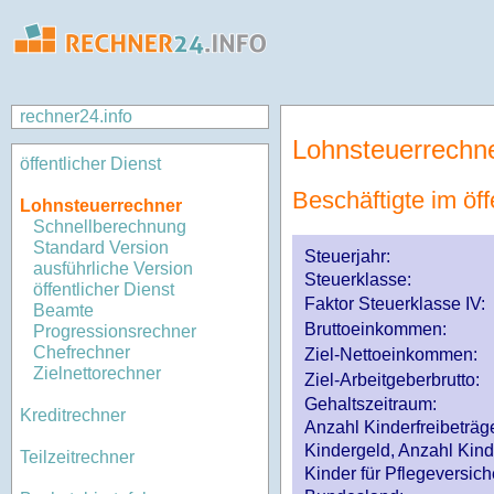
rechner24.info
Lohnsteuerrechn
öffentlicher Dienst
Beschäftigte im öff
Lohnsteuerrechner
Schnellberechnung
Standard Version
Steuerjahr:
ausführliche Version
Steuerklasse
:
öffentlicher Dienst
Faktor Steuerklasse IV:
Beamte
Bruttoeinkommen:
Progressionsrechner
Chefrechner
Ziel-Nettoeinkommen:
Zielnettorechner
Ziel-Arbeitgeberbrutto:
Gehaltszeitraum:
Kreditrechner
Anzahl Kinderfreibeträg
Kindergeld, Anzahl Kind
Teilzeitrechner
Kinder für Pflegeversi