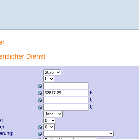
er
entlicher Dienst
€
€
€
e:
er:
cherung: