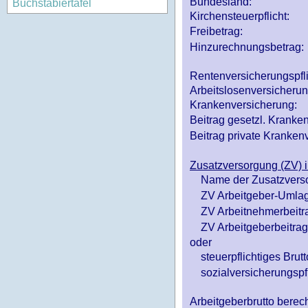
Bundesland:
Buchstabiertafel
Kirchensteuerpflicht:
Freibetrag:
Hinzurechnungsbetrag:
Rentenversicherungspfl
Arbeitslosenversicheru
Krankenversicherung:
Beitrag gesetzl. Kranken
Beitrag private Krankenv
Zusatzversorgung (ZV) i
Name der Zusatzvers
ZV Arbeitgeber-Umlag
ZV Arbeitnehmerbeitr
ZV Arbeitgeberbeitrag 
oder
steuerpflichtiges Brutt
sozialversicherungspfl
Arbeitgeberbrutto ber