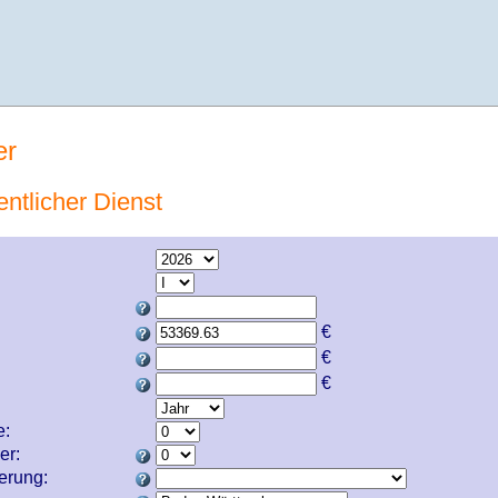
er
entlicher Dienst
€
€
€
e:
er:
cherung: