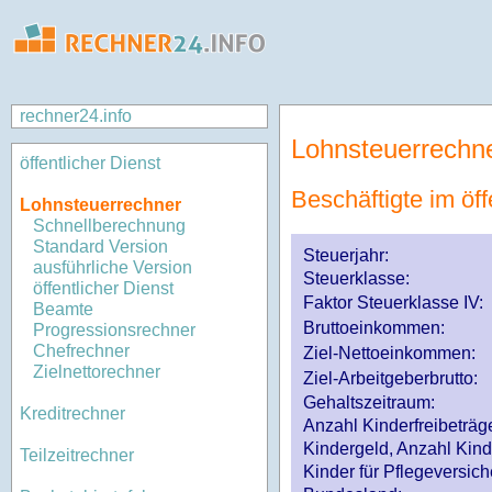
rechner24.info
Lohnsteuerrechn
öffentlicher Dienst
Beschäftigte im öff
Lohnsteuerrechner
Schnellberechnung
Standard Version
Steuerjahr:
ausführliche Version
Steuerklasse
:
öffentlicher Dienst
Faktor Steuerklasse IV:
Beamte
Bruttoeinkommen:
Progressionsrechner
Chefrechner
Ziel-Nettoeinkommen:
Zielnettorechner
Ziel-Arbeitgeberbrutto:
Gehaltszeitraum:
Kreditrechner
Anzahl Kinderfreibeträg
Kindergeld, Anzahl Kind
Teilzeitrechner
Kinder für Pflegeversi