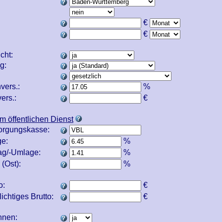
€
€
icht:
ng:
vers.:
%
ers.:
€
m öffentlichen Dienst
orgungskasse:
e:
%
ag/-Umlage:
%
(Ost):
%
o:
€
ichtiges Brutto:
€
echnen: