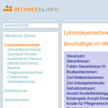
rechner24.info
Lohnsteuerrechn
öffentlicher Dienst
Beschäftigte im öff
Lohnsteuerrechner
Schnellberechnung
Standard Version
Steuerjahr:
ausführliche Version
Steuerklasse
:
öffentlicher Dienst
Faktor Steuerklasse IV:
Beamte
Bruttoeinkommen:
Progressionsrechner
Chefrechner
Ziel-Nettoeinkommen:
Zielnettorechner
Ziel-Arbeitgeberbrutto:
Gehaltszeitraum:
Kreditrechner
Anzahl Kinderfreibeträg
Kindergeld, Anzahl Kind
Teilzeitrechner
Kinder für Pflegeversi