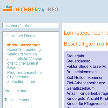
rechner24.info
Lohnsteuerrechn
öffentlicher Dienst
Beschäftigte im öff
Lohnsteuerrechner
Schnellberechnung
Standard Version
Steuerjahr:
ausführliche Version
Steuerklasse
:
öffentlicher Dienst
Faktor Steuerklasse IV:
Beamte
Bruttoeinkommen:
Progressionsrechner
Chefrechner
Ziel-Nettoeinkommen:
Zielnettorechner
Ziel-Arbeitgeberbrutto:
Gehaltszeitraum:
Kreditrechner
Anzahl Kinderfreibeträg
Kindergeld, Anzahl Kind
Teilzeitrechner
Kinder für Pflegeversi