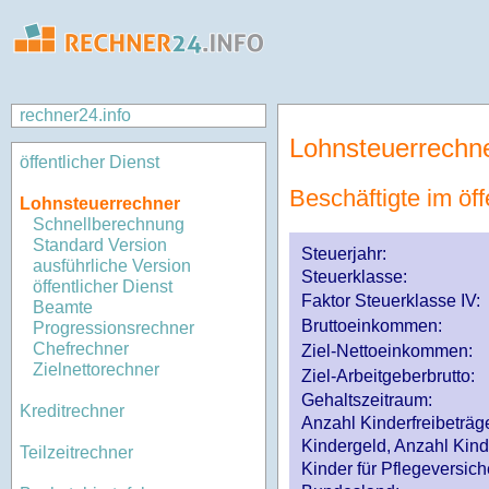
rechner24.info
Lohnsteuerrechn
öffentlicher Dienst
Beschäftigte im öff
Lohnsteuerrechner
Schnellberechnung
Standard Version
Steuerjahr:
ausführliche Version
Steuerklasse
:
öffentlicher Dienst
Faktor Steuerklasse IV:
Beamte
Bruttoeinkommen:
Progressionsrechner
Chefrechner
Ziel-Nettoeinkommen:
Zielnettorechner
Ziel-Arbeitgeberbrutto:
Gehaltszeitraum:
Kreditrechner
Anzahl Kinderfreibeträg
Kindergeld, Anzahl Kind
Teilzeitrechner
Kinder für Pflegeversi