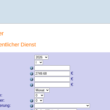
er
entlicher Dienst
€
€
€
e:
er:
cherung: