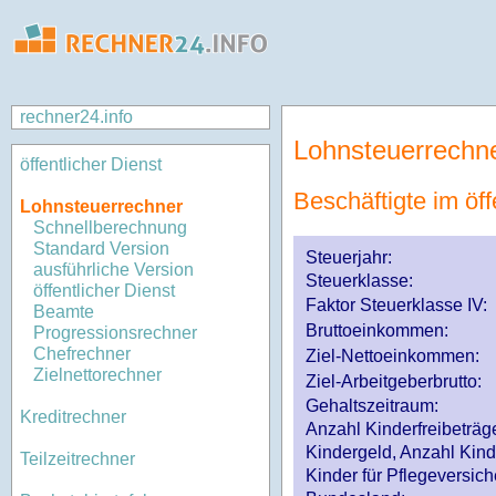
rechner24.info
Lohnsteuerrechn
öffentlicher Dienst
Beschäftigte im öff
Lohnsteuerrechner
Schnellberechnung
Standard Version
Steuerjahr:
ausführliche Version
Steuerklasse
:
öffentlicher Dienst
Faktor Steuerklasse IV:
Beamte
Bruttoeinkommen:
Progressionsrechner
Chefrechner
Ziel-Nettoeinkommen:
Zielnettorechner
Ziel-Arbeitgeberbrutto:
Gehaltszeitraum:
Kreditrechner
Anzahl Kinderfreibeträg
Kindergeld, Anzahl Kind
Teilzeitrechner
Kinder für Pflegeversi