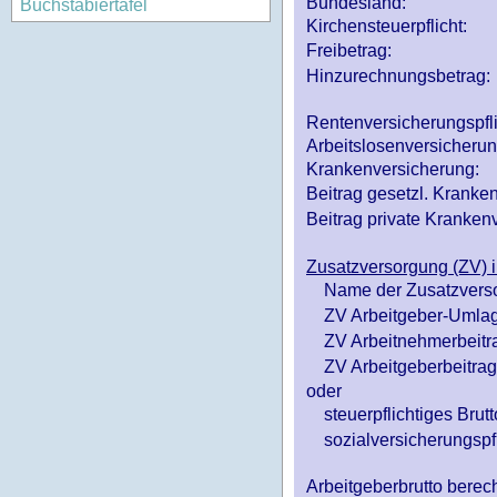
Bundesland:
Buchstabiertafel
Kirchensteuerpflicht:
Freibetrag:
Hinzurechnungsbetrag:
Rentenversicherungspfl
Arbeitslosenversicheru
Krankenversicherung:
Beitrag gesetzl. Kranken
Beitrag private Krankenv
Zusatzversorgung (ZV) i
Name der Zusatzvers
ZV Arbeitgeber-Umlag
ZV Arbeitnehmerbeitr
ZV Arbeitgeberbeitrag 
oder
steuerpflichtiges Brutt
sozialversicherungspfl
Arbeitgeberbrutto ber