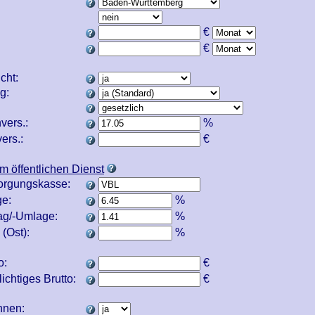
€
€
icht:
ng:
vers.:
%
ers.:
€
m öffentlichen Dienst
orgungskasse:
e:
%
ag/-Umlage:
%
(Ost):
%
o:
€
ichtiges Brutto:
€
echnen: