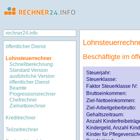
rechner24.info
Lohnsteuerrechn
öffentlicher Dienst
Beschäftigte im öff
Lohnsteuerrechner
Schnellberechnung
Standard Version
Steuerjahr:
ausführliche Version
Steuerklasse
:
öffentlicher Dienst
Faktor Steuerklasse IV:
Beamte
Bruttoeinkommen:
Progressionsrechner
Chefrechner
Ziel-Nettoeinkommen:
Zielnettorechner
Ziel-Arbeitgeberbrutto:
Gehaltszeitraum:
Kreditrechner
Anzahl Kinderfreibeträg
Kindergeld, Anzahl Kind
Teilzeitrechner
Kinder für Pflegeversi