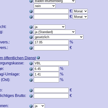
€
€
icht:
ng:
vers.:
%
ers.:
€
m öffentlichen Dienst
orgungskasse:
e:
%
ag/-Umlage:
%
(Ost):
%
o:
€
ichtiges Brutto:
€
echnen: