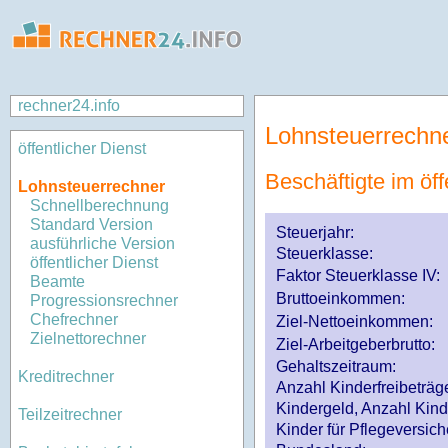
rechner24.info
Lohnsteuerrechn
öffentlicher Dienst
Beschäftigte im öff
Lohnsteuerrechner
Schnellberechnung
Standard Version
Steuerjahr:
ausführliche Version
Steuerklasse
:
öffentlicher Dienst
Faktor Steuerklasse IV:
Beamte
Bruttoeinkommen:
Progressionsrechner
Chefrechner
Ziel-Nettoeinkommen:
Zielnettorechner
Ziel-Arbeitgeberbrutto:
Gehaltszeitraum:
Kreditrechner
Anzahl Kinderfreibeträg
Kindergeld, Anzahl Kind
Teilzeitrechner
Kinder für Pflegeversi