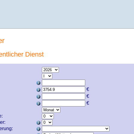
er
entlicher Dienst
€
€
€
e:
er:
cherung: