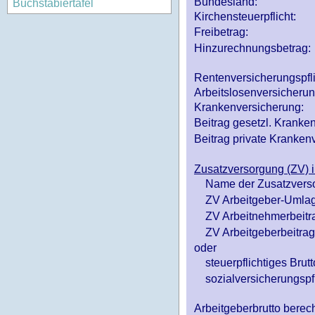
Bundesland:
Buchstabiertafel
Kirchensteuerpflicht:
Freibetrag:
Hinzurechnungsbetrag:
Rentenversicherungspfl
Arbeitslosenversicheru
Krankenversicherung:
Beitrag gesetzl. Kranken
Beitrag private Krankenv
Zusatzversorgung (ZV) i
Name der Zusatzvers
ZV Arbeitgeber-Umlag
ZV Arbeitnehmerbeitr
ZV Arbeitgeberbeitrag 
oder
steuerpflichtiges Brutt
sozialversicherungspfl
Arbeitgeberbrutto ber