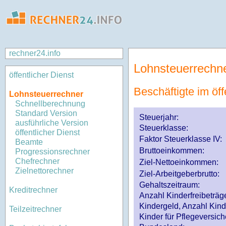
rechner24.info
Lohnsteuerrechn
öffentlicher Dienst
Beschäftigte im öff
Lohnsteuerrechner
Schnellberechnung
Standard Version
Steuerjahr:
ausführliche Version
Steuerklasse
:
öffentlicher Dienst
Faktor Steuerklasse IV:
Beamte
Bruttoeinkommen:
Progressionsrechner
Chefrechner
Ziel-Nettoeinkommen:
Zielnettorechner
Ziel-Arbeitgeberbrutto:
Gehaltszeitraum:
Kreditrechner
Anzahl Kinderfreibeträg
Kindergeld, Anzahl Kind
Teilzeitrechner
Kinder für Pflegeversi