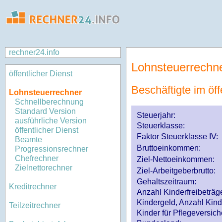
rechner24.info
Lohnsteuerrechn
öffentlicher Dienst
Beschäftigte im öff
Lohnsteuerrechner
Schnellberechnung
Standard Version
Steuerjahr:
ausführliche Version
Steuerklasse
:
öffentlicher Dienst
Faktor Steuerklasse IV:
Beamte
Bruttoeinkommen:
Progressionsrechner
Chefrechner
Ziel-Nettoeinkommen:
Zielnettorechner
Ziel-Arbeitgeberbrutto:
Gehaltszeitraum:
Kreditrechner
Anzahl Kinderfreibeträg
Kindergeld, Anzahl Kind
Teilzeitrechner
Kinder für Pflegeversi