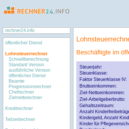
rechner24.info
Lohnsteuerrechn
öffentlicher Dienst
Beschäftigte im öff
Lohnsteuerrechner
Schnellberechnung
Standard Version
Steuerjahr:
ausführliche Version
Steuerklasse
:
öffentlicher Dienst
Faktor Steuerklasse IV:
Beamte
Bruttoeinkommen:
Progressionsrechner
Chefrechner
Ziel-Nettoeinkommen:
Zielnettorechner
Ziel-Arbeitgeberbrutto:
Gehaltszeitraum:
Kreditrechner
Anzahl Kinderfreibeträg
Kindergeld, Anzahl Kind
Teilzeitrechner
Kinder für Pflegeversi