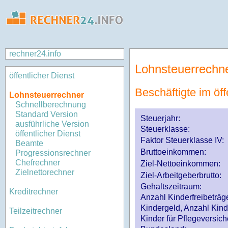
rechner24.info
Lohnsteuerrechn
öffentlicher Dienst
Beschäftigte im öff
Lohnsteuerrechner
Schnellberechnung
Standard Version
Steuerjahr:
ausführliche Version
Steuerklasse
:
öffentlicher Dienst
Faktor Steuerklasse IV:
Beamte
Bruttoeinkommen:
Progressionsrechner
Chefrechner
Ziel-Nettoeinkommen:
Zielnettorechner
Ziel-Arbeitgeberbrutto:
Gehaltszeitraum:
Kreditrechner
Anzahl Kinderfreibeträg
Kindergeld, Anzahl Kind
Teilzeitrechner
Kinder für Pflegeversi