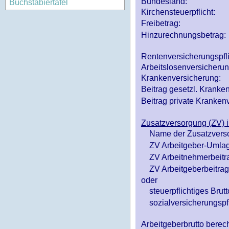
Bundesland:
Buchstabiertafel
Kirchensteuerpflicht:
Freibetrag:
Hinzurechnungsbetrag:
Rentenversicherungspfl
Arbeitslosenversicheru
Krankenversicherung:
Beitrag gesetzl. Kranken
Beitrag private Krankenv
Zusatzversorgung (ZV) i
Name der Zusatzvers
ZV Arbeitgeber-Umlag
ZV Arbeitnehmerbeitr
ZV Arbeitgeberbeitrag 
oder
steuerpflichtiges Brutt
sozialversicherungspfl
Arbeitgeberbrutto ber