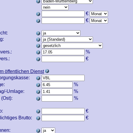
€
€
icht:
ng:
vers.:
%
ers.:
€
m öffentlichen Dienst
orgungskasse:
e:
%
ag/-Umlage:
%
(Ost):
%
o:
€
ichtiges Brutto:
€
echnen: