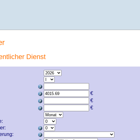
er
entlicher Dienst
€
€
€
e:
er:
cherung: