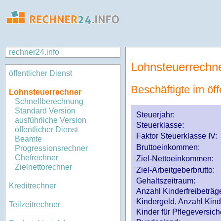
rechner24.info
Lohnsteuerrechn
öffentlicher Dienst
Beschäftigte im öff
Lohnsteuerrechner
Schnellberechnung
Standard Version
Steuerjahr:
ausführliche Version
Steuerklasse
:
öffentlicher Dienst
Faktor Steuerklasse IV:
Beamte
Bruttoeinkommen:
Progressionsrechner
Chefrechner
Ziel-Nettoeinkommen:
Zielnettorechner
Ziel-Arbeitgeberbrutto:
Gehaltszeitraum:
Kreditrechner
Anzahl Kinderfreibeträg
Kindergeld, Anzahl Kind
Teilzeitrechner
Kinder für Pflegeversi