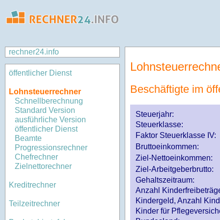
rechner24.info
Lohnsteuerrechn
öffentlicher Dienst
Beschäftigte im öff
Lohnsteuerrechner
Schnellberechnung
Standard Version
Steuerjahr:
ausführliche Version
Steuerklasse
:
öffentlicher Dienst
Faktor Steuerklasse IV:
Beamte
Bruttoeinkommen:
Progressionsrechner
Chefrechner
Ziel-Nettoeinkommen:
Zielnettorechner
Ziel-Arbeitgeberbrutto:
Gehaltszeitraum:
Kreditrechner
Anzahl Kinderfreibeträg
Kindergeld, Anzahl Kind
Teilzeitrechner
Kinder für Pflegeversi