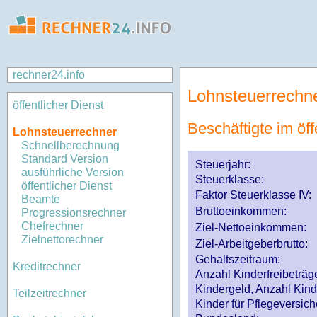
rechner24.info
Lohnsteuerrechn
öffentlicher Dienst
Beschäftigte im öff
Lohnsteuerrechner
Schnellberechnung
Standard Version
Steuerjahr:
ausführliche Version
Steuerklasse
:
öffentlicher Dienst
Faktor Steuerklasse IV:
Beamte
Bruttoeinkommen:
Progressionsrechner
Chefrechner
Ziel-Nettoeinkommen:
Zielnettorechner
Ziel-Arbeitgeberbrutto:
Gehaltszeitraum:
Kreditrechner
Anzahl Kinderfreibeträg
Kindergeld, Anzahl Kind
Teilzeitrechner
Kinder für Pflegeversi