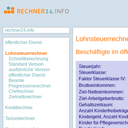
rechner24.info
Lohnsteuerrechn
öffentlicher Dienst
Beschäftigte im öff
Lohnsteuerrechner
Schnellberechnung
Standard Version
Steuerjahr:
ausführliche Version
Steuerklasse
:
öffentlicher Dienst
Faktor Steuerklasse IV:
Beamte
Bruttoeinkommen:
Progressionsrechner
Chefrechner
Ziel-Nettoeinkommen:
Zielnettorechner
Ziel-Arbeitgeberbrutto:
Gehaltszeitraum:
Kreditrechner
Anzahl Kinderfreibeträg
Kindergeld, Anzahl Kind
Teilzeitrechner
Kinder für Pflegeversi