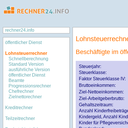
rechner24.info
Lohnsteuerrechn
öffentlicher Dienst
Beschäftigte im öff
Lohnsteuerrechner
Schnellberechnung
Standard Version
Steuerjahr:
ausführliche Version
Steuerklasse
:
öffentlicher Dienst
Faktor Steuerklasse IV:
Beamte
Bruttoeinkommen:
Progressionsrechner
Chefrechner
Ziel-Nettoeinkommen:
Zielnettorechner
Ziel-Arbeitgeberbrutto:
Gehaltszeitraum:
Kreditrechner
Anzahl Kinderfreibeträg
Kindergeld, Anzahl Kind
Teilzeitrechner
Kinder für Pflegeversi