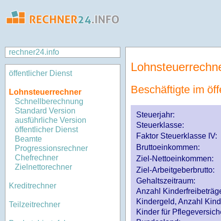
rechner24.info
Lohnsteuerrechn
öffentlicher Dienst
Beschäftigte im öff
Lohnsteuerrechner
Schnellberechnung
Standard Version
Steuerjahr:
ausführliche Version
Steuerklasse
:
öffentlicher Dienst
Faktor Steuerklasse IV:
Beamte
Bruttoeinkommen:
Progressionsrechner
Chefrechner
Ziel-Nettoeinkommen:
Zielnettorechner
Ziel-Arbeitgeberbrutto:
Gehaltszeitraum:
Kreditrechner
Anzahl Kinderfreibeträg
Kindergeld, Anzahl Kind
Teilzeitrechner
Kinder für Pflegeversi