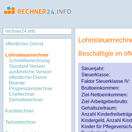
rechner24.info
Lohnsteuerrechn
öffentlicher Dienst
Beschäftigte im öff
Lohnsteuerrechner
Schnellberechnung
Standard Version
Steuerjahr:
ausführliche Version
Steuerklasse
:
öffentlicher Dienst
Faktor Steuerklasse IV:
Beamte
Bruttoeinkommen:
Progressionsrechner
Chefrechner
Ziel-Nettoeinkommen:
Zielnettorechner
Ziel-Arbeitgeberbrutto:
Gehaltszeitraum:
Kreditrechner
Anzahl Kinderfreibeträg
Kindergeld, Anzahl Kind
Teilzeitrechner
Kinder für Pflegeversi