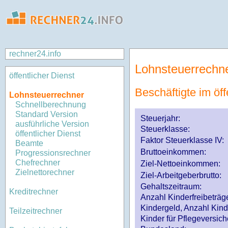
rechner24.info
Lohnsteuerrechn
öffentlicher Dienst
Beschäftigte im öff
Lohnsteuerrechner
Schnellberechnung
Standard Version
Steuerjahr:
ausführliche Version
Steuerklasse
:
öffentlicher Dienst
Faktor Steuerklasse IV:
Beamte
Bruttoeinkommen:
Progressionsrechner
Chefrechner
Ziel-Nettoeinkommen:
Zielnettorechner
Ziel-Arbeitgeberbrutto:
Gehaltszeitraum:
Kreditrechner
Anzahl Kinderfreibeträg
Kindergeld, Anzahl Kind
Teilzeitrechner
Kinder für Pflegeversi