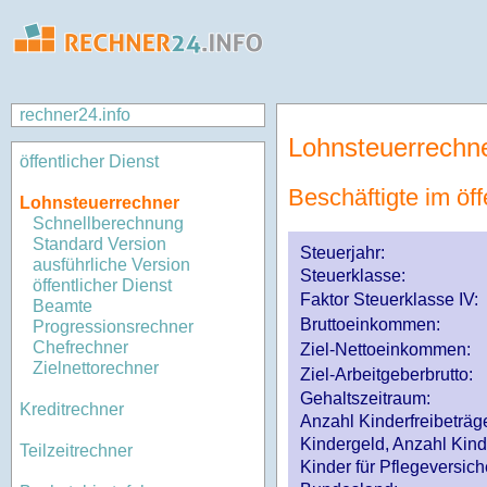
rechner24.info
Lohnsteuerrechn
öffentlicher Dienst
Beschäftigte im öff
Lohnsteuerrechner
Schnellberechnung
Standard Version
Steuerjahr:
ausführliche Version
Steuerklasse
:
öffentlicher Dienst
Faktor Steuerklasse IV:
Beamte
Bruttoeinkommen:
Progressionsrechner
Chefrechner
Ziel-Nettoeinkommen:
Zielnettorechner
Ziel-Arbeitgeberbrutto:
Gehaltszeitraum:
Kreditrechner
Anzahl Kinderfreibeträg
Kindergeld, Anzahl Kind
Teilzeitrechner
Kinder für Pflegeversi