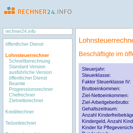
rechner24.info
Lohnsteuerrechn
öffentlicher Dienst
Beschäftigte im öff
Lohnsteuerrechner
Schnellberechnung
Standard Version
Steuerjahr:
ausführliche Version
Steuerklasse
:
öffentlicher Dienst
Faktor Steuerklasse IV:
Beamte
Bruttoeinkommen:
Progressionsrechner
Chefrechner
Ziel-Nettoeinkommen:
Zielnettorechner
Ziel-Arbeitgeberbrutto:
Gehaltszeitraum:
Kreditrechner
Anzahl Kinderfreibeträg
Kindergeld, Anzahl Kind
Teilzeitrechner
Kinder für Pflegeversi