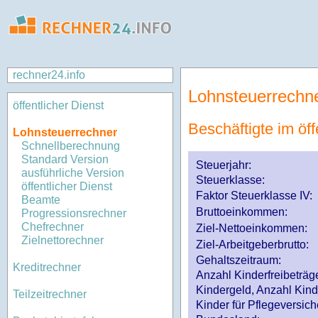
rechner24.info
Lohnsteuerrechn
öffentlicher Dienst
Beschäftigte im öff
Lohnsteuerrechner
Schnellberechnung
Standard Version
Steuerjahr:
ausführliche Version
Steuerklasse
:
öffentlicher Dienst
Faktor Steuerklasse IV:
Beamte
Bruttoeinkommen:
Progressionsrechner
Chefrechner
Ziel-Nettoeinkommen:
Zielnettorechner
Ziel-Arbeitgeberbrutto:
Gehaltszeitraum:
Kreditrechner
Anzahl Kinderfreibeträg
Kindergeld, Anzahl Kind
Teilzeitrechner
Kinder für Pflegeversi