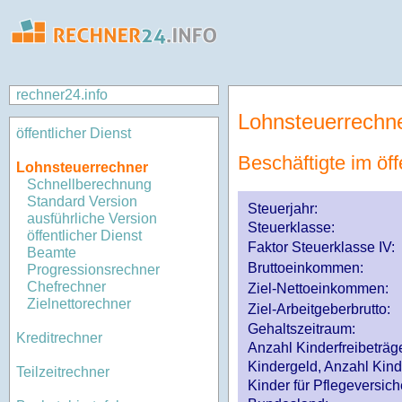
rechner24.info
Lohnsteuerrechn
öffentlicher Dienst
Beschäftigte im öff
Lohnsteuerrechner
Schnellberechnung
Standard Version
Steuerjahr:
ausführliche Version
Steuerklasse
:
öffentlicher Dienst
Faktor Steuerklasse IV:
Beamte
Bruttoeinkommen:
Progressionsrechner
Chefrechner
Ziel-Nettoeinkommen:
Zielnettorechner
Ziel-Arbeitgeberbrutto:
Gehaltszeitraum:
Kreditrechner
Anzahl Kinderfreibeträg
Kindergeld, Anzahl Kind
Teilzeitrechner
Kinder für Pflegeversi