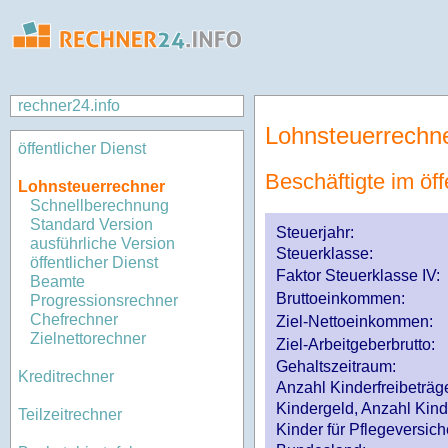
rechner24.info
Lohnsteuerrechn
öffentlicher Dienst
Beschäftigte im öff
Lohnsteuerrechner
Schnellberechnung
Standard Version
Steuerjahr:
ausführliche Version
Steuerklasse
:
öffentlicher Dienst
Faktor Steuerklasse IV:
Beamte
Bruttoeinkommen:
Progressionsrechner
Chefrechner
Ziel-Nettoeinkommen:
Zielnettorechner
Ziel-Arbeitgeberbrutto:
Gehaltszeitraum:
Kreditrechner
Anzahl Kinderfreibeträg
Kindergeld, Anzahl Kind
Teilzeitrechner
Kinder für Pflegeversi