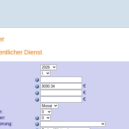
er
entlicher Dienst
€
€
€
e:
er:
cherung: