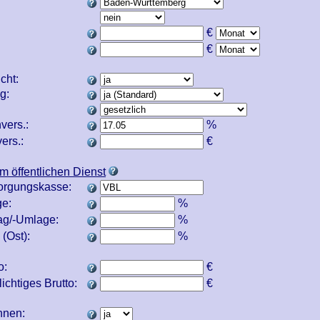
€
€
icht:
ng:
vers.:
%
ers.:
€
m öffentlichen Dienst
orgungskasse:
e:
%
ag/-Umlage:
%
(Ost):
%
o:
€
ichtiges Brutto:
€
echnen: