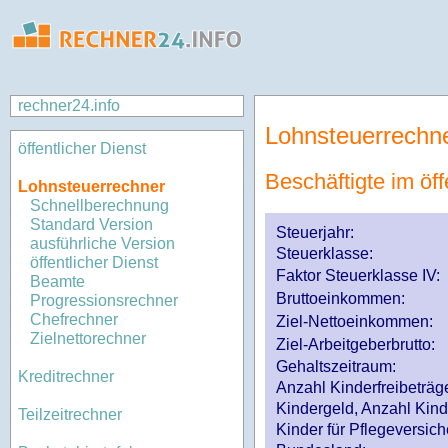
rechner24.info
Lohnsteuerrechn
öffentlicher Dienst
Beschäftigte im öff
Lohnsteuerrechner
Schnellberechnung
Standard Version
Steuerjahr:
ausführliche Version
Steuerklasse
:
öffentlicher Dienst
Faktor Steuerklasse IV:
Beamte
Bruttoeinkommen:
Progressionsrechner
Chefrechner
Ziel-Nettoeinkommen:
Zielnettorechner
Ziel-Arbeitgeberbrutto:
Gehaltszeitraum:
Kreditrechner
Anzahl Kinderfreibeträg
Kindergeld, Anzahl Kind
Teilzeitrechner
Kinder für Pflegeversi