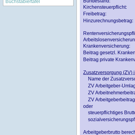
Bundesland:
Buchstabiertafel
Kirchensteuerpflicht:
Freibetrag:
Hinzurechnungsbetrag:
Rentenversicherungspfl
Arbeitslosenversicheru
Krankenversicherung:
Beitrag gesetzl. Kranken
Beitrag private Krankenv
Zusatzversorgung (ZV) i
Name der Zusatzvers
ZV Arbeitgeber-Umlag
ZV Arbeitnehmerbeitr
ZV Arbeitgeberbeitrag 
oder
steuerpflichtiges Brutt
sozialversicherungspfl
Arbeitgeberbrutto ber