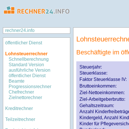
rechner24.info
Lohnsteuerrechn
öffentlicher Dienst
Beschäftigte im öff
Lohnsteuerrechner
Schnellberechnung
Standard Version
Steuerjahr:
ausführliche Version
Steuerklasse
:
öffentlicher Dienst
Faktor Steuerklasse IV:
Beamte
Bruttoeinkommen:
Progressionsrechner
Chefrechner
Ziel-Nettoeinkommen:
Zielnettorechner
Ziel-Arbeitgeberbrutto:
Gehaltszeitraum:
Kreditrechner
Anzahl Kinderfreibeträg
Kindergeld, Anzahl Kind
Teilzeitrechner
Kinder für Pflegeversi