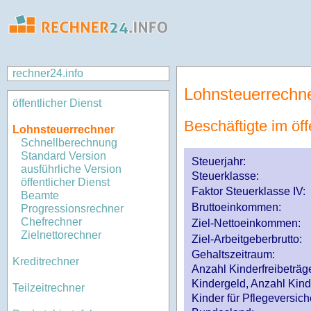
rechner24.info
Lohnsteuerrechn
öffentlicher Dienst
Beschäftigte im öff
Lohnsteuerrechner
Schnellberechnung
Standard Version
Steuerjahr:
ausführliche Version
Steuerklasse
:
öffentlicher Dienst
Faktor Steuerklasse IV:
Beamte
Bruttoeinkommen:
Progressionsrechner
Chefrechner
Ziel-Nettoeinkommen:
Zielnettorechner
Ziel-Arbeitgeberbrutto:
Gehaltszeitraum:
Kreditrechner
Anzahl Kinderfreibeträg
Kindergeld, Anzahl Kind
Teilzeitrechner
Kinder für Pflegeversi