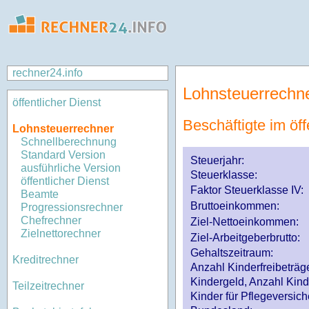
rechner24.info
Lohnsteuerrechn
öffentlicher Dienst
Beschäftigte im öff
Lohnsteuerrechner
Schnellberechnung
Standard Version
Steuerjahr:
ausführliche Version
Steuerklasse
:
öffentlicher Dienst
Faktor Steuerklasse IV:
Beamte
Bruttoeinkommen:
Progressionsrechner
Chefrechner
Ziel-Nettoeinkommen:
Zielnettorechner
Ziel-Arbeitgeberbrutto:
Gehaltszeitraum:
Kreditrechner
Anzahl Kinderfreibeträg
Kindergeld, Anzahl Kind
Teilzeitrechner
Kinder für Pflegeversi