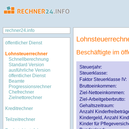
rechner24.info
Lohnsteuerrechn
öffentlicher Dienst
Beschäftigte im öff
Lohnsteuerrechner
Schnellberechnung
Standard Version
Steuerjahr:
ausführliche Version
Steuerklasse
:
öffentlicher Dienst
Faktor Steuerklasse IV:
Beamte
Bruttoeinkommen:
Progressionsrechner
Chefrechner
Ziel-Nettoeinkommen:
Zielnettorechner
Ziel-Arbeitgeberbrutto:
Gehaltszeitraum:
Kreditrechner
Anzahl Kinderfreibeträg
Kindergeld, Anzahl Kind
Teilzeitrechner
Kinder für Pflegeversi