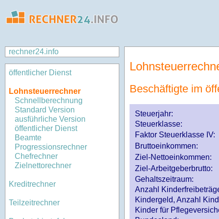
rechner24.info
Lohnsteuerrechn
öffentlicher Dienst
Beschäftigte im öff
Lohnsteuerrechner
Schnellberechnung
Standard Version
Steuerjahr:
ausführliche Version
Steuerklasse
:
öffentlicher Dienst
Faktor Steuerklasse IV:
Beamte
Bruttoeinkommen:
Progressionsrechner
Chefrechner
Ziel-Nettoeinkommen:
Zielnettorechner
Ziel-Arbeitgeberbrutto:
Gehaltszeitraum:
Kreditrechner
Anzahl Kinderfreibeträg
Kindergeld, Anzahl Kind
Teilzeitrechner
Kinder für Pflegeversi