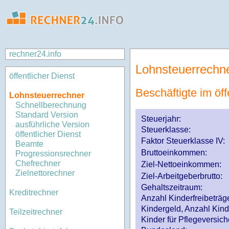
rechner24.info
Lohnsteuerrechn
öffentlicher Dienst
Beschäftigte im öff
Lohnsteuerrechner
Schnellberechnung
Standard Version
Steuerjahr:
ausführliche Version
Steuerklasse
:
öffentlicher Dienst
Faktor Steuerklasse IV:
Beamte
Bruttoeinkommen:
Progressionsrechner
Chefrechner
Ziel-Nettoeinkommen:
Zielnettorechner
Ziel-Arbeitgeberbrutto:
Gehaltszeitraum:
Kreditrechner
Anzahl Kinderfreibeträg
Kindergeld, Anzahl Kind
Teilzeitrechner
Kinder für Pflegeversi