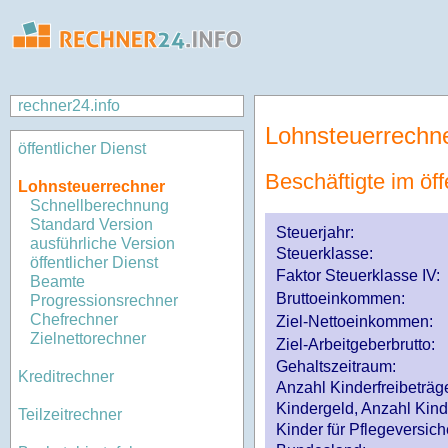
rechner24.info
Lohnsteuerrechn
öffentlicher Dienst
Beschäftigte im öff
Lohnsteuerrechner
Schnellberechnung
Standard Version
Steuerjahr:
ausführliche Version
Steuerklasse
:
öffentlicher Dienst
Faktor Steuerklasse IV:
Beamte
Bruttoeinkommen:
Progressionsrechner
Chefrechner
Ziel-Nettoeinkommen:
Zielnettorechner
Ziel-Arbeitgeberbrutto:
Gehaltszeitraum:
Kreditrechner
Anzahl Kinderfreibeträg
Kindergeld, Anzahl Kind
Teilzeitrechner
Kinder für Pflegeversi