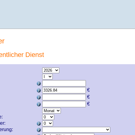
er
entlicher Dienst
€
€
€
e:
er:
cherung: