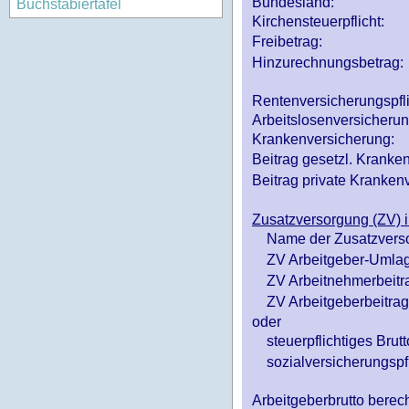
Bundesland:
Buchstabiertafel
Kirchensteuerpflicht:
Freibetrag:
Hinzurechnungsbetrag:
Rentenversicherungspfl
Arbeitslosenversicheru
Krankenversicherung:
Beitrag gesetzl. Kranken
Beitrag private Krankenv
Zusatzversorgung (ZV) i
Name der Zusatzvers
ZV Arbeitgeber-Umlag
ZV Arbeitnehmerbeitr
ZV Arbeitgeberbeitrag 
oder
steuerpflichtiges Brutt
sozialversicherungspfl
Arbeitgeberbrutto ber