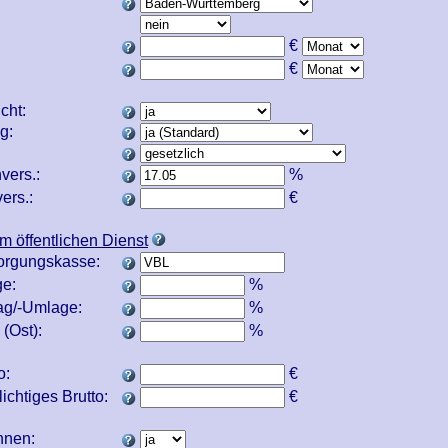
€
€
icht:
ng:
vers.:
%
ers.:
€
m öffentlichen Dienst
orgungskasse:
e:
%
ag/-Umlage:
%
(Ost):
%
o:
€
ichtiges Brutto:
€
echnen: