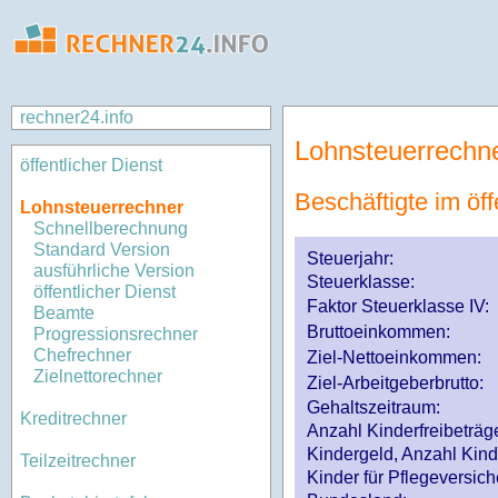
rechner24.info
Lohnsteuerrechn
öffentlicher Dienst
Beschäftigte im öff
Lohnsteuerrechner
Schnellberechnung
Standard Version
Steuerjahr:
ausführliche Version
Steuerklasse
:
öffentlicher Dienst
Faktor Steuerklasse IV:
Beamte
Bruttoeinkommen:
Progressionsrechner
Chefrechner
Ziel-Nettoeinkommen:
Zielnettorechner
Ziel-Arbeitgeberbrutto:
Gehaltszeitraum:
Kreditrechner
Anzahl Kinderfreibeträg
Kindergeld, Anzahl Kind
Teilzeitrechner
Kinder für Pflegeversi