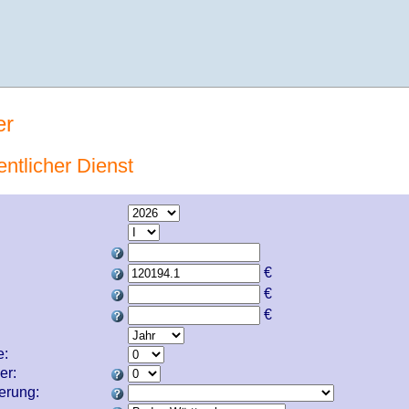
er
entlicher Dienst
€
€
€
e:
er:
cherung: