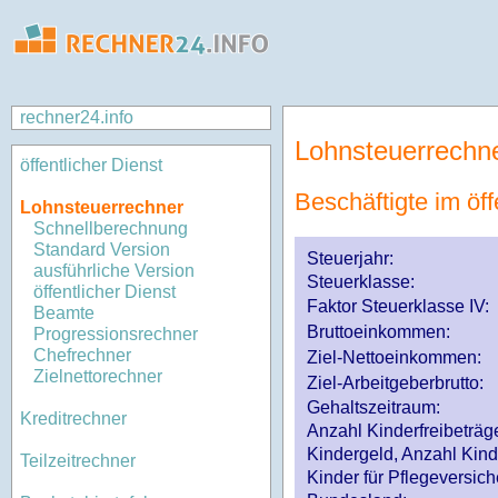
rechner24.info
Lohnsteuerrechn
öffentlicher Dienst
Beschäftigte im öff
Lohnsteuerrechner
Schnellberechnung
Standard Version
Steuerjahr:
ausführliche Version
Steuerklasse
:
öffentlicher Dienst
Faktor Steuerklasse IV:
Beamte
Bruttoeinkommen:
Progressionsrechner
Chefrechner
Ziel-Nettoeinkommen:
Zielnettorechner
Ziel-Arbeitgeberbrutto:
Gehaltszeitraum:
Kreditrechner
Anzahl Kinderfreibeträg
Kindergeld, Anzahl Kind
Teilzeitrechner
Kinder für Pflegeversi