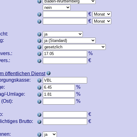
€
€
icht:
ng:
vers.:
%
ers.:
€
m öffentlichen Dienst
orgungskasse:
e:
%
ag/-Umlage:
%
(Ost):
%
o:
€
ichtiges Brutto:
€
echnen: