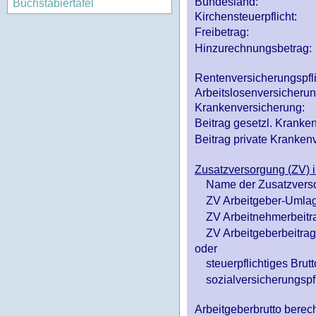
Bundesland:
Buchstabiertafel
Kirchensteuerpflicht:
Freibetrag:
Hinzurechnungsbetrag:
Rentenversicherungspfl
Arbeitslosenversicheru
Krankenversicherung:
Beitrag gesetzl. Kranken
Beitrag private Krankenv
Zusatzversorgung (ZV) i
Name der Zusatzvers
ZV Arbeitgeber-Umlag
ZV Arbeitnehmerbeitr
ZV Arbeitgeberbeitrag 
oder
steuerpflichtiges Brutt
sozialversicherungspfl
Arbeitgeberbrutto ber