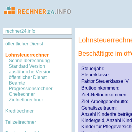
rechner24.info
Lohnsteuerrechn
öffentlicher Dienst
Beschäftigte im öff
Lohnsteuerrechner
Schnellberechnung
Standard Version
Steuerjahr:
ausführliche Version
Steuerklasse
:
öffentlicher Dienst
Faktor Steuerklasse IV:
Beamte
Bruttoeinkommen:
Progressionsrechner
Chefrechner
Ziel-Nettoeinkommen:
Zielnettorechner
Ziel-Arbeitgeberbrutto:
Gehaltszeitraum:
Kreditrechner
Anzahl Kinderfreibeträg
Kindergeld, Anzahl Kind
Teilzeitrechner
Kinder für Pflegeversi