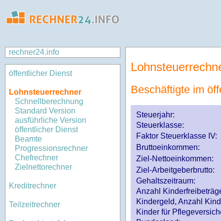
rechner24.info
Lohnsteuerrechn
öffentlicher Dienst
Beschäftigte im öff
Lohnsteuerrechner
Schnellberechnung
Standard Version
Steuerjahr:
ausführliche Version
Steuerklasse
:
öffentlicher Dienst
Faktor Steuerklasse IV:
Beamte
Bruttoeinkommen:
Progressionsrechner
Chefrechner
Ziel-Nettoeinkommen:
Zielnettorechner
Ziel-Arbeitgeberbrutto:
Gehaltszeitraum:
Kreditrechner
Anzahl Kinderfreibeträg
Kindergeld, Anzahl Kind
Teilzeitrechner
Kinder für Pflegeversi