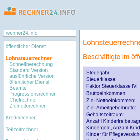
rechner24.info
Lohnsteuerrechn
öffentlicher Dienst
Beschäftigte im öff
Lohnsteuerrechner
Schnellberechnung
Standard Version
Steuerjahr:
ausführliche Version
Steuerklasse
:
öffentlicher Dienst
Faktor Steuerklasse IV:
Beamte
Bruttoeinkommen:
Progressionsrechner
Chefrechner
Ziel-Nettoeinkommen:
Zielnettorechner
Ziel-Arbeitgeberbrutto:
Gehaltszeitraum:
Kreditrechner
Anzahl Kinderfreibeträg
Kindergeld, Anzahl Kind
Teilzeitrechner
Kinder für Pflegeversi