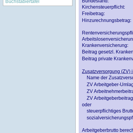
Bundesland:
Buchstabiertafel
Kirchensteuerpflicht:
Freibetrag:
Hinzurechnungsbetrag:
Rentenversicherungspfl
Arbeitslosenversicheru
Krankenversicherung:
Beitrag gesetzl. Kranken
Beitrag private Krankenv
Zusatzversorgung (ZV) i
Name der Zusatzvers
ZV Arbeitgeber-Umlag
ZV Arbeitnehmerbeitr
ZV Arbeitgeberbeitrag 
oder
steuerpflichtiges Brutt
sozialversicherungspfl
Arbeitgeberbrutto ber