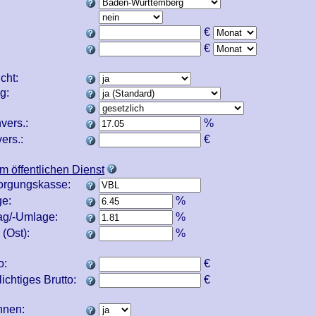
€
€
icht:
ng:
vers.:
%
ers.:
€
m öffentlichen Dienst
orgungskasse:
e:
%
ag/-Umlage:
%
(Ost):
%
o:
€
ichtiges Brutto:
€
echnen: