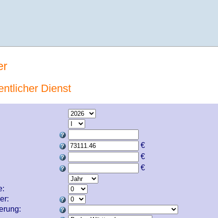
er
entlicher Dienst
€
€
€
e:
er:
cherung: