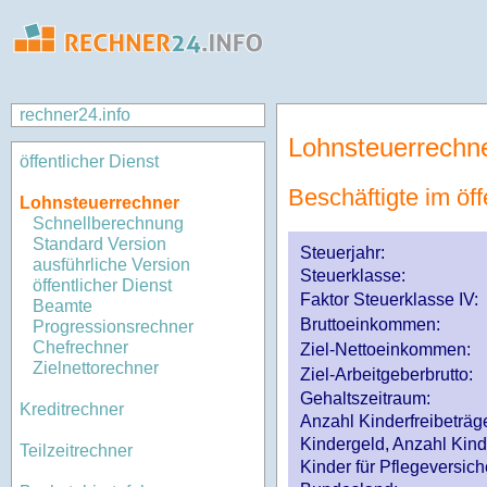
rechner24.info
Lohnsteuerrechn
öffentlicher Dienst
Beschäftigte im öff
Lohnsteuerrechner
Schnellberechnung
Standard Version
Steuerjahr:
ausführliche Version
Steuerklasse
:
öffentlicher Dienst
Faktor Steuerklasse IV:
Beamte
Bruttoeinkommen:
Progressionsrechner
Chefrechner
Ziel-Nettoeinkommen:
Zielnettorechner
Ziel-Arbeitgeberbrutto:
Gehaltszeitraum:
Kreditrechner
Anzahl Kinderfreibeträg
Kindergeld, Anzahl Kind
Teilzeitrechner
Kinder für Pflegeversi