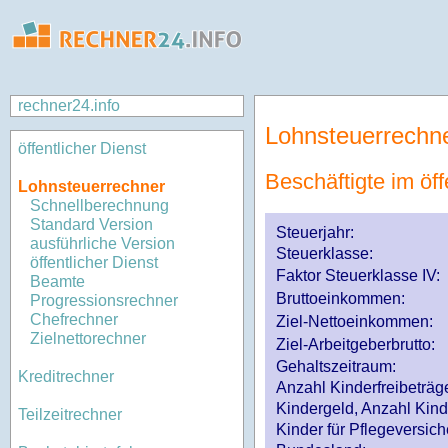
rechner24.info
Lohnsteuerrechn
öffentlicher Dienst
Beschäftigte im öff
Lohnsteuerrechner
Schnellberechnung
Standard Version
Steuerjahr:
ausführliche Version
Steuerklasse
:
öffentlicher Dienst
Faktor Steuerklasse IV:
Beamte
Bruttoeinkommen:
Progressionsrechner
Chefrechner
Ziel-Nettoeinkommen:
Zielnettorechner
Ziel-Arbeitgeberbrutto:
Gehaltszeitraum:
Kreditrechner
Anzahl Kinderfreibeträg
Kindergeld, Anzahl Kind
Teilzeitrechner
Kinder für Pflegeversi