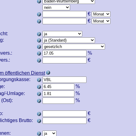
€
€
icht:
ng:
vers.:
%
ers.:
€
m öffentlichen Dienst
orgungskasse:
e:
%
ag/-Umlage:
%
(Ost):
%
o:
€
ichtiges Brutto:
€
echnen: