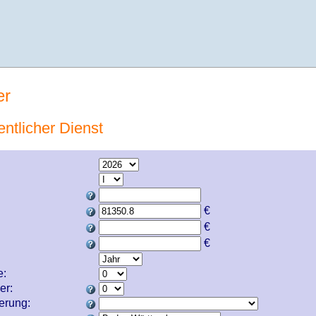
er
entlicher Dienst
€
€
€
e:
er:
cherung: