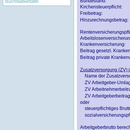
Bundesland:
Buchstabiertafel
Kirchensteuerpflicht:
Freibetrag:
Hinzurechnungsbetrag:
Rentenversicherungspfl
Arbeitslosenversicheru
Krankenversicherung:
Beitrag gesetzl. Kranken
Beitrag private Krankenv
Zusatzversorgung (ZV) i
Name der Zusatzvers
ZV Arbeitgeber-Umlag
ZV Arbeitnehmerbeitr
ZV Arbeitgeberbeitrag 
oder
steuerpflichtiges Brutt
sozialversicherungspfl
Arbeitgeberbrutto ber