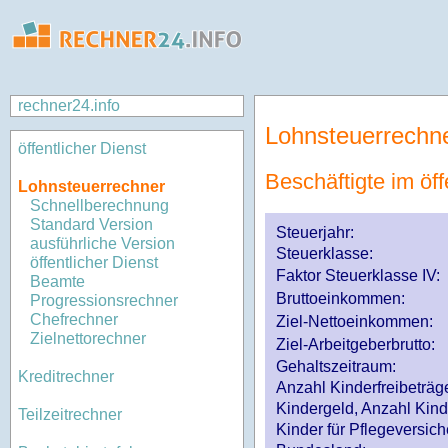
rechner24.info
Lohnsteuerrechn
öffentlicher Dienst
Beschäftigte im öff
Lohnsteuerrechner
Schnellberechnung
Standard Version
Steuerjahr:
ausführliche Version
Steuerklasse
:
öffentlicher Dienst
Faktor Steuerklasse IV:
Beamte
Bruttoeinkommen:
Progressionsrechner
Chefrechner
Ziel-Nettoeinkommen:
Zielnettorechner
Ziel-Arbeitgeberbrutto:
Gehaltszeitraum:
Kreditrechner
Anzahl Kinderfreibeträg
Kindergeld, Anzahl Kind
Teilzeitrechner
Kinder für Pflegeversi