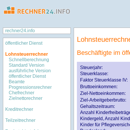
rechner24.info
Lohnsteuerrechn
öffentlicher Dienst
Beschäftigte im öff
Lohnsteuerrechner
Schnellberechnung
Standard Version
Steuerjahr:
ausführliche Version
Steuerklasse
:
öffentlicher Dienst
Faktor Steuerklasse IV:
Beamte
Bruttoeinkommen:
Progressionsrechner
Chefrechner
Ziel-Nettoeinkommen:
Zielnettorechner
Ziel-Arbeitgeberbrutto:
Gehaltszeitraum:
Kreditrechner
Anzahl Kinderfreibeträg
Kindergeld, Anzahl Kind
Teilzeitrechner
Kinder für Pflegeversi