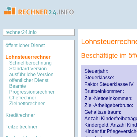
rechner24.info
Lohnsteuerrechn
öffentlicher Dienst
Beschäftigte im öff
Lohnsteuerrechner
Schnellberechnung
Standard Version
Steuerjahr:
ausführliche Version
Steuerklasse
:
öffentlicher Dienst
Faktor Steuerklasse IV:
Beamte
Bruttoeinkommen:
Progressionsrechner
Chefrechner
Ziel-Nettoeinkommen:
Zielnettorechner
Ziel-Arbeitgeberbrutto:
Gehaltszeitraum:
Kreditrechner
Anzahl Kinderfreibeträg
Kindergeld, Anzahl Kind
Teilzeitrechner
Kinder für Pflegeversi