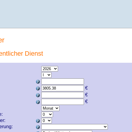
er
entlicher Dienst
€
€
€
e:
er:
cherung: