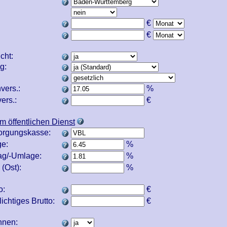
€
€
icht:
ng:
vers.:
%
ers.:
€
m öffentlichen Dienst
orgungskasse:
e:
%
ag/-Umlage:
%
(Ost):
%
o:
€
ichtiges Brutto:
€
echnen: