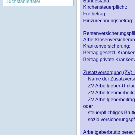
Bundesland:
Buchstabiertafel
Kirchensteuerpflicht:
Freibetrag:
Hinzurechnungsbetrag:
Rentenversicherungspfl
Arbeitslosenversicheru
Krankenversicherung:
Beitrag gesetzl. Kranken
Beitrag private Krankenv
Zusatzversorgung (ZV) i
Name der Zusatzvers
ZV Arbeitgeber-Umlag
ZV Arbeitnehmerbeitr
ZV Arbeitgeberbeitrag 
oder
steuerpflichtiges Brutt
sozialversicherungspfl
Arbeitgeberbrutto ber